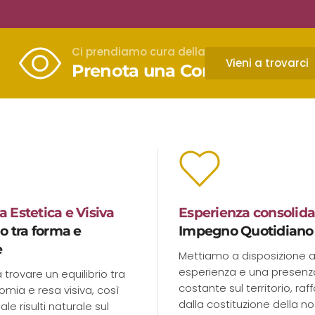
i prendiamo
Ci prendiamo cura della tua Vista
 visivo
Vieni a trovarci
Prenota una Consulenza
a attenta alla persona, nel
 Estetica e Visiva
Esperienza consolida
io tra forma e
Impegno Quotidiano
e
Mettiamo a disposizione a
esperienza e una presenz
 trovare un equilibrio tra
costante sul territorio, raf
onomia e resa visiva, così
dalla costituzione della no
ale risulti naturale sul