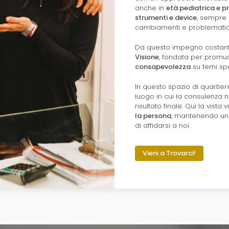
anche in
età pediatrica e p
strumenti e device
, sempre 
cambiamenti e problematich
Da questo impegno costant
Visione
, fondata per prom
consapevolezza
su temi spe
In questo spazio di quartier
luogo in cui la consulenza n
risultato finale. Qui la vist
la persona
, mantenendo un l
di affidarsi a noi.
Vieni a Trovarci!