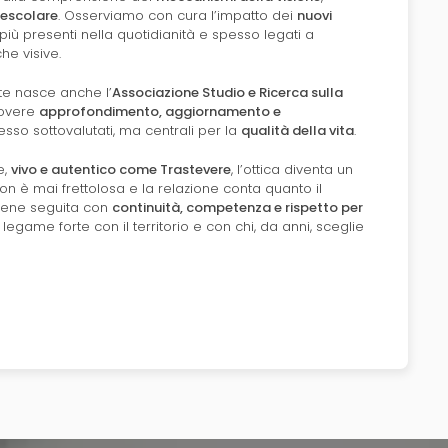
rescolare
. Osserviamo con cura l’impatto dei
nuovi
più presenti nella quotidianità e spesso legati a
e visive.
e nasce anche l’
Associazione Studio e Ricerca sulla
uovere
approfondimento, aggiornamento e
sso sottovalutati, ma centrali per la
qualità della vita
.
e,
vivo e autentico come Trastevere
, l’ottica diventa un
on è mai frettolosa e la relazione conta quanto il
a viene seguita con
continuità, competenza e rispetto per
egame forte con il territorio e con chi, da anni, sceglie