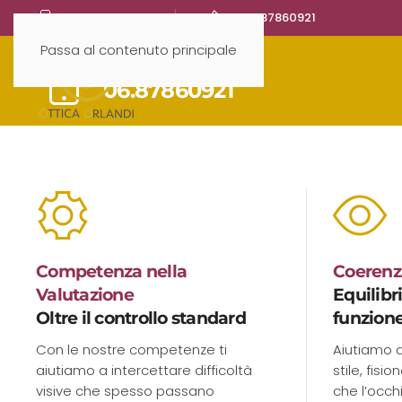
375.5690611
06.87860921
Da oltre 30 anni c
Passa al contenuto principale
Chiama il Numero
cura del benessere
06.87860921
Con competenza, qualità e una consulenz
nostro negozio di ottica a Trastevere.
Competenza nella
Coerenza
Valutazione
Equilibr
Oltre il controllo standard
funzion
Con le nostre competenze ti
Aiutiamo a
aiutiamo a intercettare difficoltà
stile, fisi
visive che spesso passano
che l’occhi