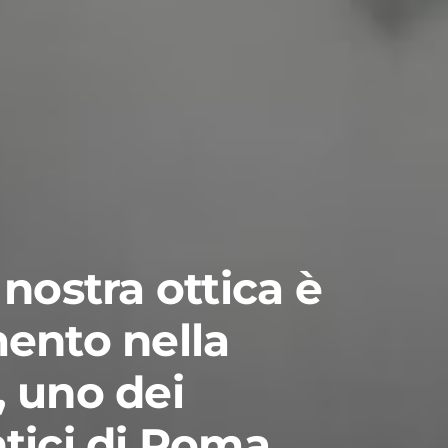
 nostra ottica è
mento nella
, uno dei
ntici di Roma.