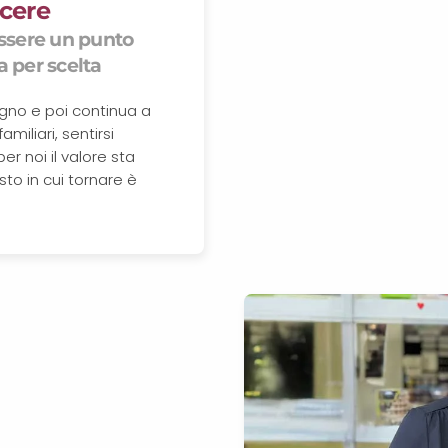
acere
 essere un punto
a per scelta
ogno e poi continua a
miliari, sentirsi
er noi il valore sta
to in cui tornare è