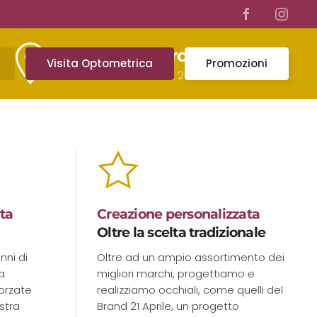
Vieni a Trovarci
Visita Optometrica
Promozioni
Via Federico Rosazza, 29, 00153 Roma RM
ta
Creazione personalizzata
Oltre la scelta tradizionale
nni di
Oltre ad un ampio assortimento dei
a
migliori marchi, progettiamo e
forzate
realizziamo occhiali, come quelli del
stra
Brand 21 Aprile, un progetto